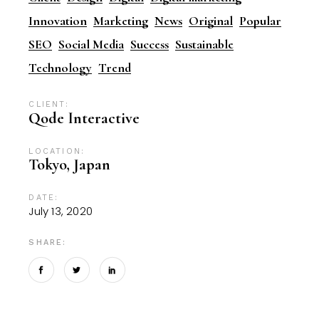
Innovation
Marketing
News
Original
Popular
SEO
Social Media
Success
Sustainable
Technology
Trend
CLIENT:
Qode Interactive
LOCATION:
Tokyo, Japan
DATE:
July 13, 2020
SHARE: