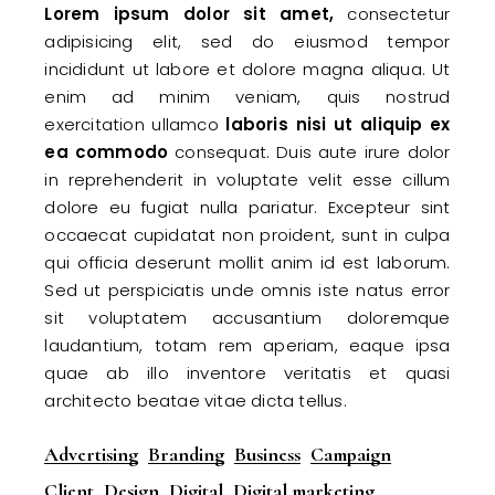
Lorem
ipsum
dolor
sit
amet,
consectetur
adipisicing elit, sed do eiusmod tempor
incididunt ut labore et dolore magna aliqua. Ut
enim ad minim veniam, quis nostrud
exercitation ullamco
laboris
nisi
ut
aliquip
ex
ea
commodo
consequat. Duis aute irure dolor
in reprehenderit in voluptate velit esse cillum
dolore eu fugiat nulla pariatur. Excepteur sint
occaecat cupidatat non proident, sunt in culpa
qui officia deserunt mollit anim id est laborum.
Sed ut perspiciatis unde omnis iste natus error
sit voluptatem accusantium doloremque
laudantium, totam rem aperiam, eaque ipsa
quae ab illo inventore veritatis et quasi
architecto beatae vitae dicta tellus.
Advertising
Branding
Business
Campaign
Client
Design
Digital
Digital marketing